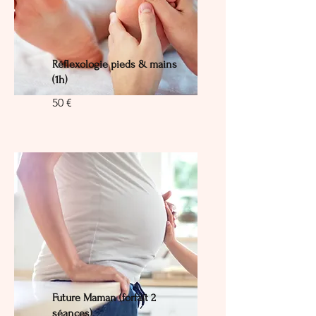
Réflexologie pieds & mains
(1h)
50 €
Future Maman (forfait 2
séances)