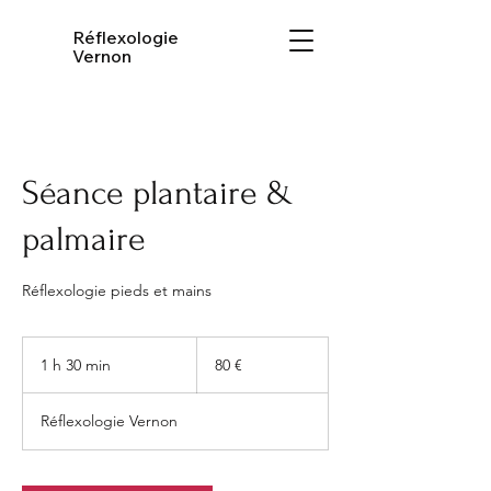
Réflexologie
Vernon
Séance plantaire &
palmaire
Réflexologie pieds et mains
80
euros
1 h 30 min
1
80 €
3
0
Réflexologie Vernon
m
i
n