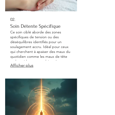
02.
Soin Détente Spécifique
Ce soin ciblé aborde des zones
spécifiques de tension ou des
déséquilibres identifiés pour un
soulagement accru. Idéal pour ceux
qui cherchent à apaiser des maux du
quotidien comme les maux de tête
ou les raideurs musculaires. La
Afficher plus
réflexologie spécifique permet une
action plus profonde sur les zones
concernées. Gagnez en confort et en
légèreté avec une approche
personnalisée et efficace.