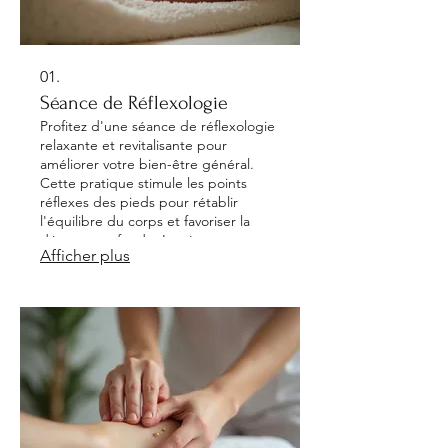
01.
Séance de Réflexologie
Profitez d'une séance de réflexologie
relaxante et revitalisante pour
améliorer votre bien-être général.
Cette pratique stimule les points
réflexes des pieds pour rétablir
l'équilibre du corps et favoriser la
détente profonde. La séance est
Afficher plus
conçue pour réduire le stress,
soulager les tensions et encourager
une meilleure circulation
énergétique. C'est une invitation à
prendre soin de vous et à retrouver
votre harmonie intérieure.